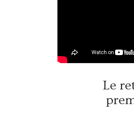
Le re
prem