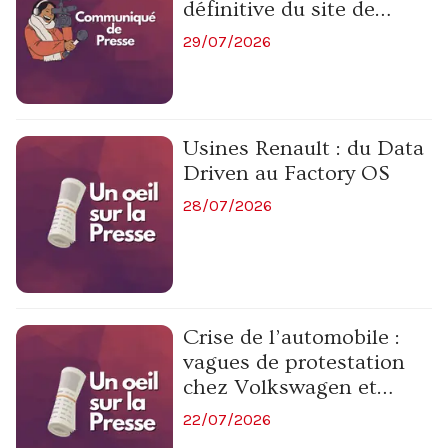
définitive du site de
Douvrin pour le 30
29/07/2026
octobre 2026
Usines Renault : du Data
Driven au Factory OS
28/07/2026
Crise de l’automobile :
vagues de protestation
chez Volkswagen et
Mercedes
22/07/2026