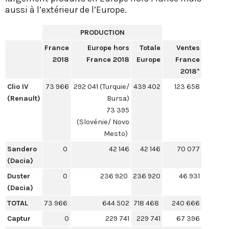
aussi à l’extérieur de l’Europe.
PRODUCTION
France
Europe hors
Totale
Ventes
2018
France 2018
Europe
France
2018*
Clio IV
73 966
292 041 (Turquie/
439 402
123 658
(Renault)
Bursa)
73 395
(Slovénie/ Novo
Mesto)
Sandero
0
42 146
42 146
70 077
(Dacia)
Duster
0
236 920
236 920
46 931
(Dacia)
TOTAL
73 966
644 502
718 468
240 666
Captur
0
229 741
229 741
67 396