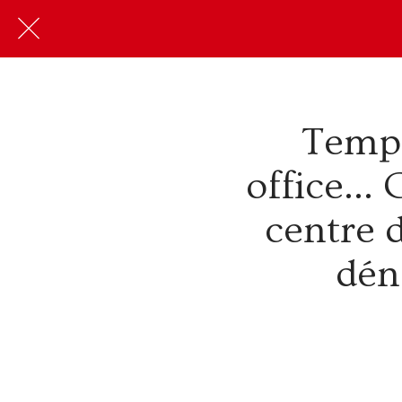
Temps
office...
centre d
dén