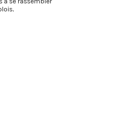
es à se rassembler
lois.