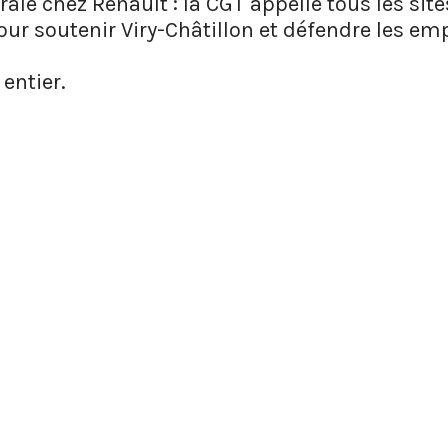
ale chez Renault : la CGT appelle tous les sit
ur soutenir Viry-Châtillon et défendre les emp
 entier.