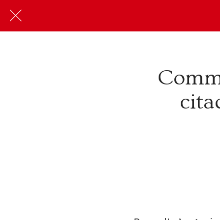
Commen
cita