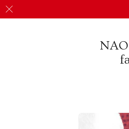
NAO 
f