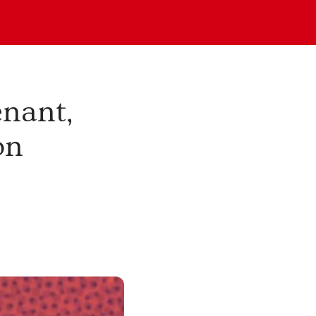
nant,
on