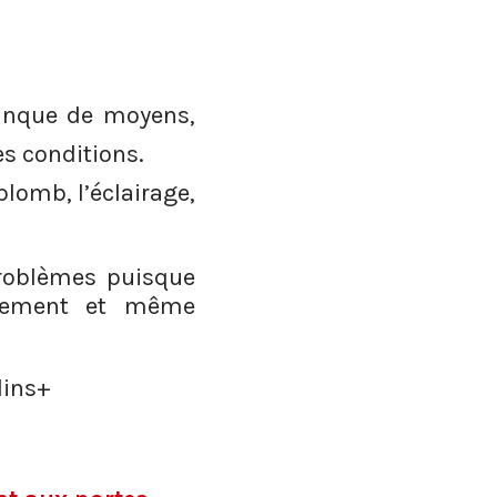
manque de moyens,
es conditions.
plomb, l’éclairage,
problèmes puisque
ralement et même
lins+