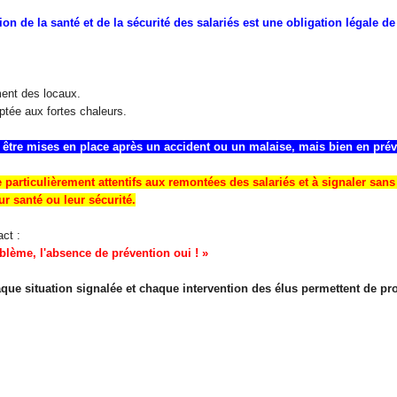
n de la santé et de la sécurité des salariés est une obligation légale de
ment des locaux.
ptée aux fortes chaleurs.
être mises en place après un accident ou un malaise, mais bien en prév
 particulièrement attentifs aux remontées des salariés et à signaler sans 
r santé ou leur sécurité.
ct :
oblème, l'absence de prévention oui ! »
ue situation signalée et chaque intervention des élus permettent de proté