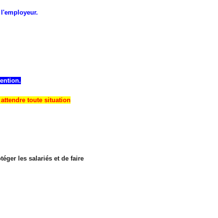
 l'employeur.
ention.
attendre toute situation
ger les salariés et de faire