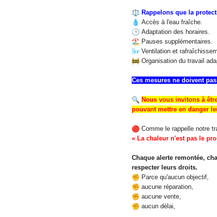
Rappelons que la protectio
Accès à l'eau fraîche.
Adaptation des horaires.
Pauses supplémentaires.
Ventilation et rafraîchisse
Organisation du travail ada
Ces mesures ne doivent pas 
Nous vous invitons à être
pouvant mettre en danger leu
Comme le rappelle notre tra
« La chaleur n'est pas le pr
Chaque alerte remontée, chaq
respecter leurs droits.
Parce qu'aucun objectif,
aucune réparation,
aucune vente,
aucun délai,