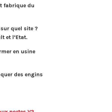
t fabrique du
sur quel site ?
 et l’Etat.
rmer en usine
riquer des engins
aux portes V2