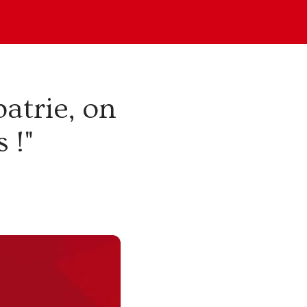
patrie, on
 !"