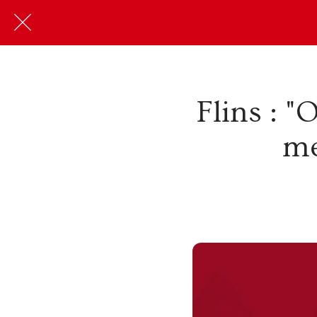
Flins : "
me