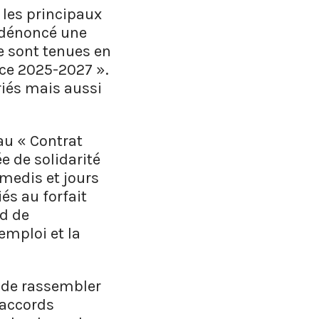
 les principaux
a dénoncé une
e sont tenues en
nce 2025-2027 ».
riés mais aussi
au « Contrat
e de solidarité
amedis et jours
és au forfait
rd de
emploi et la
 de rassembler
 accords