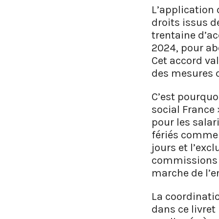
L’application 
droits issus d
trentaine d’a
2024, pour ab
Cet accord val
des mesures q
C’est pourquo
social France 
pour les salar
fériés comme d
jours et l’exc
commissions q
marche de l’en
La coordinati
dans ce livret