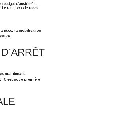
 budget d’austérité :
 Le tout, sous le regard
rganisée, la mobilisation
ensive.
 D’ARRÊT
dès maintenant
,
10.
C’est notre première
ALE