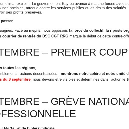
un climat explosif. Le gouvernement Bayrou avance à marche forcée avec son
oupes sociales, attaque contre les services publics et les droits des salariés…
oir ses profits préservés.
 passer.
 résignés. Face au mépris, nous opposons
la force du collectif, la riposte o
Ce
courrier de rentrée du DSC CGT RRG
marque le début de cette contre-off
TEMBRE – PREMIER COUP
s toutes les régions
,
blements, actions décentralisées :
montrons notre colère et notre unité 
s du 8 septembre
,
nous devons être visibles et déterminés dans l'action le 
TEMBRE – GRÈVE NATION
FESSIONNELLE
FTM-CGT et de l’intersyndicale
,