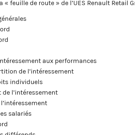
 « feuille de route » de l’UES Renault Retail G
générales
cord
ord
’intéressement aux performances
tition de l’intéressement
its individuels
 de l’intéressement
 l’intéressement
es salariés
ord
s différends