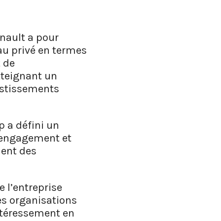
enault a pour
eau privé en termes
t de
atteignant un
vestissements
p a défini un
un engagement et
ment des
e l’entreprise
es organisations
intéressement en