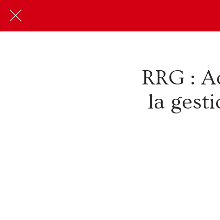
RRG : Ac
la gest